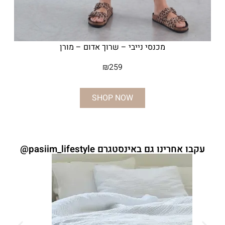
מכנסי נייבי – שרוך אדום – מורן
₪
259
SHOP NOW
עקבו אחרינו גם באינסטגרם pasiim_lifestyle@