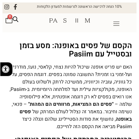
10% הנחה לרכישה הראשונה לנרשמות למעדון הלקוחות
0
הקסם של פסים באופנה: מסע בזמן
ובסטייל עם Pasiim
פתח
האם יש פריט אופנה שיכול להיות נצחי, קלאסי, נועז, מודרני
ועל-זמני בו זמנית? התשובה טמונה בפסים. דוגמת הפסים, על
כל גווניה, עוביה וכיווניה, ממשיכה לרתק ולשלוט בעולם
האופנה, מקולקציות עילית ועד למלתחה היומיומית. ב-Pasiim,
אנו רואים בפסים לא רק דוגמה אופנתית, אלא פילוסופיה
שלמה –
"פסים הם המציאות, מרווחים הם המהות"
– פנאי,
נשימה וחיבור. במאמר זה נצלול לעולם המרתק של
פסים
באופנה
, נחשוף את סודות הסטיילינג שלהם ונגלה כיצד
Pasiim מביאה את הקסם הזה לחייכם.