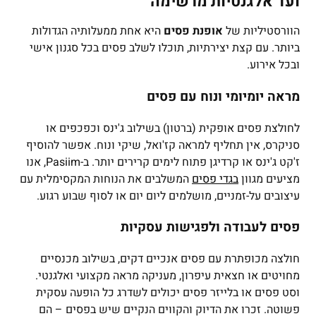
ועד אלגנטיות מרשימה
הוורסטיליות של
אופנת פסים
היא אחת ממעלותיה הגדולות
ביותר. עם קצת יצירתיות, תוכלו לשלב פסים בכל סגנון אישי
ובכל אירוע.
מראה יומיומי ונוח עם פסים
לחולצת פסים אופקית (ברטון) בשילוב ג'ינס וכפכפים או
סניקרס, אין תחליף למראה קז'ואל, שיקי ונוח. אפשר להוסיף
ז'קט ג'ינס או קרדיגן פתוח לימים קרירים יותר. ב-Pasiim, אנו
מציעים מגוון
בגדי פסים
המשלבים את הנוחות המקסימלית עם
עיצובים על-זמניים, מושלמים ליום יום או לסוף שבוע רגוע.
פסים לעבודה ולפגישות עסקיות
חולצה מכופתרת עם פסים אנכיים דקים, בשילוב מכנסיים
מחויטים או חצאית עיפרון, מעניקה מראה מקצועי ואלגנטי.
וסט פסים או בלייזר פסים יכולים לשדרג כל הופעה עסקית
פשוטה. זכרו את הדיוק והקווים הנקיים שיש בפסים – הם