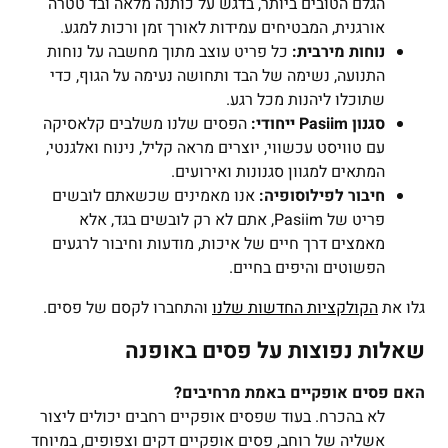
הגלם הטובים ביותר, בדגש על כותנה מלאה ובד טטרה
אורגנית, המבטיחים עמידות לאורך זמן ורכות למגע.
נוחות מירבית:
כל פריט עוצב מתוך מחשבה על נוחות
התנועה, נשימה של הבד ותחושה נעימה על הגוף, כדי
שתוכלו ליהנות מכל רגע.
סגנון Pasiim ייחודי:
הפסים שלנו משלבים קלאסיקה
עם טוויסט עכשווי, יוצרים מראה קליל, נינוח ואלגנטי,
המתאים למגוון סגנונות ואירועים.
חיבור לפילוסופיה:
אנו מאמינים שכשאתם לובשים
פריט של Pasiim, אתם לא רק לובשים בגד, אלא
מאמצים דרך חיים של איכות, מודעות וחיבור לרגעים
הפשוטים והיפים בחיים.
גלו את
הקולקציות החדשות שלנו
והתחברו לקסם של פסים.
שאלות נפוצות על פסים באופנה
האם פסים אופקיים באמת מרחיבים?
לא בהכרח. בעוד שפסים אופקיים רחבים יכולים ליצור
אשליה של רוחב, פסים אופקיים דקים וצפופים, במיוחד