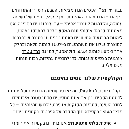
עבור Pasiim, הפסים הם המציאות, המבנה, הסדר; והמרווחים
ביניהם – הם המהות האמיתית: זמן לפנאי, רגעים של נשימה
עמוקה, והזדמנות לחיבור אמיתי – עם עצמנו ועם הסביבה. אנו
מאמינים כי בגד איכותי ונוח מאפשר לכם להתרכז במהות,
ליהנות מהרגעים החשובים באמת בחיים. זו הסיבה שבמרבית
המוצרים שלנו אנו משתמשים ב-100% כותנה מלאה ובחלק
אחר ב-50% כותנה ו-50% פוליאסטר, כמו גם
בבד טטרה
אורגנית בצפיפות גבוהה
, כדי להבטיח עמידות, רכות ונוחות
מקסימלית.
הקולקציות שלנו: פסים במיטבם
בקולקציות של Pasiim, תמצאו פרשנויות מודרניות ועל-זמניות
לדוגמת הפסים. בין אם אתם מחפשים
סדיני טטרה
איכותיים
לחדר השינה, פיג'מות מפנקות או פריטי לבוש יומיומיים – כל
מוצר מעוצב בקפידה תוך הקפדה על הפרטים הקטנים ביותר.
איכות בלתי מתפשרת:
אנו בוחרים בקפידה את חומרי