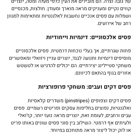
של גובה וצרה. הם מובילים את העין כלפי מעלה ומטה, יוצרים
קווים נקיים ומעניקים מראה מוארך ומעודן. חולצות, מכנסיים
ושמלות עם פסים אנכיים נחשבות לאלגנטיות ומתאימות למגוון
רחב של אירועים.
פסים אלכסוניים: דינמיות וייחודיות
פחות שגרתיים, אך בעלי נוכחות דרמטית. פסים אלכסוניים
מוסיפים דינמיות ותנועה לבגד, יוצרים עניין ויזואלי ומאפשרים
משחקי סטיילינג יצירתיים. הם יכולים להדגיש או לטשטש
אזורים בגוף בהתאם לכיוונם.
פסים דקים ועבים: משחקי פרופורציות
פסים דקים וצפופים (pinstripes) משדרים קלאסיות
ואלגנטיות, נפוצים בחליפות עסקים ופריטים רשמיים. פסים
עבים ורחבים, לעומת זאת, יוצרים מראה נועז יותר, קז'ואלי
ולעיתים אף דרמטי. השילוב בין סוגי פסים שונים באותו פריט
או לוק יכול ליצור מראה מתוחכם במיוחד.