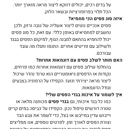
על בדים רכים, יכולים דווקא ליצור מראה מוארך יותר.
הכל תלוי בפרופורציות ובשאר הלוק.
איזה סוג פסים הכי מחמיא?
פסים אנכיים נוטים ליצור אשליה של גובה ורזון, ולכן
נחשבים למחמיאים באופן כללי. עם זאת, כל סוג פסים
יכול להחמיא בהתאם למבנה הגוף, למיקום הפסים בבגד
ולשילוב עם פריטים אחרים. התנסו ותגלו מה עובד
עבורכם.
האם מותר לשלב פסים עם דוגמאות אחרות?
בהחלט! שילוב פסים עם דוגמאות אחרות כמו פרחים,
נקודות או הדפסים גיאומטריים הוא טרנד נהדר שיכול
ליצור מראה יצירתי ונועז. הקפידו על הרמוניה בצבעים
וגודל הדוגמאות.
איך לשמור על איכות בגדי הפסים שלי?
כמו כל בגד איכותי, גם
בגדי פסים
מכותנה מלאה או
טטרה דורשים טיפול נכון. הקפידו על כביסה במים קרים
וייבוש עדין במייבש או בצל, כדי לשמר את צבע הבד
וצורת הפסים לאורך זמן. לפרטים נוספים, אנו ממליצים