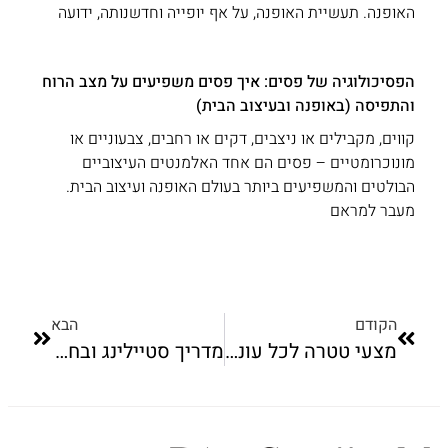
האופנה. תעשיית האופנה, על אף יופייה וחדשנותה, ידועה
הפסיכולוגיה של פסים: איך פסים משפיעים על מצב הרוח
והתפיסה (באופנה ובעיצוב הבית)
קווים, מקבילים או ניצבים, דקים או רחבים, צבעוניים או
מונוכרומטיים – פסים הם אחד האלמנטים העיצוביים
הבולטים והמשפיעים ביותר בעולם האופנה ועיצוב הבית.
מעבר למראם
הקודם
הבא
מצעי טטרה לכל עונות השנה: המדריך המלא של Pasiim לאווריריות ונוחות מתמשכת
מדריך סטיילינג ובחירת בגדים: הדרך למלתחה חכמה, איכותית ומחמיאה עם Pasiim