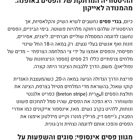
ההיסטוריה המרתקת של הפסים באופנה:
מהמנודה לאייקון
כיום,
בגדי פסים
נחשבים לשיא השיק והקלאסיות, אך
ההיסטוריה שלהם רחוקה מלהיות פשוטה. בימי הביניים, הפסים
נחשבו לדוגמה המסמלת שוליים חברתיים: ליצנים, אסירים,
זונות ואף אנשים בעלי נגעים. רק במאה ה-18 החל שינוי
תפיסתי, והפסים אומצו על ידי צי המלחמה הצרפתי – מדים של
מלחים צרפתיים כללו 21 פסים (מספר הניצחונות של
נפוליאון). משם, הדרך ללבבות הציבור היתה קצרה.
פריצת הדרך הגדולה הגיעה במאה ה-20, כשהמעצבת האגדית
קוקו שאנל, בהשראת מדי המלחים מטיול בצרפת, הציגה את
חולצת הפסים البحרית (breton stripe) כפריט אלגנטי
ומשוחרר. היא הפכה את הפסים, שהיו סמל לתחכום פשוט
ונוחות, ללהיט בקרב נשים. מאז, אינספור אייקונים כמו אודרי
הפבורן, ג'יימס דין, מרילין מונרו וקייט מידלטון אימצו את
הפסים והפכו אותם לדוגמה נצחית ורב-גונית.
מגוון פסים אינסופי: סוגים והשפעות על