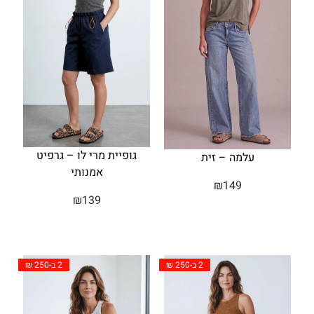
גופיית מרי לו – גרפיט
עלמה – זית
אמנותי
₪
149
₪
139
2 ב-250 ₪
2 ב-250 ₪