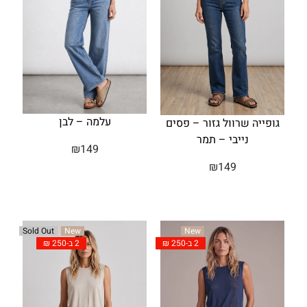
עלמה – לבן
גופייה שרוול גזור – פסים
נייבי – תמר
₪
149
₪
149
Sold Out
New
New
2 ב-250 ₪
2 ב-250 ₪