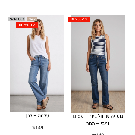
2 ב-250 ₪
Sold Out
New
2 ב-250 ₪
עלמה – לבן
גופייה שרוול גזור – פסים
נייבי – תמר
₪
149