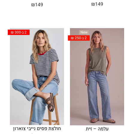
₪
149
₪
149
2 ב-300 ₪
New
2 ב-250 ₪
חולצת פסים נייבי צוארון
עלמה – זית