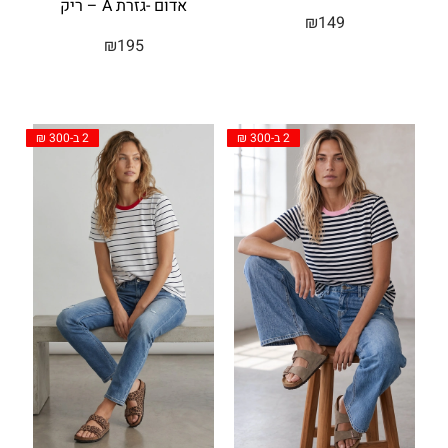
אדום -גזרת A – ריק
₪
149
₪
195
2 ב-300 ₪
2 ב-300 ₪